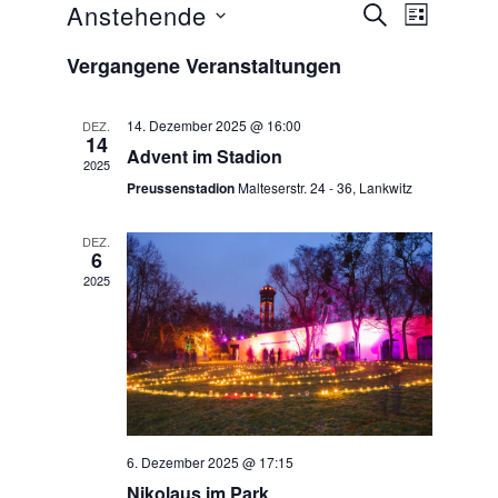
Veranstaltung
Veransta
Anstehende
SUCHE
LISTE
Ansichte
Such-
Datum
Vergangene Veranstaltungen
wählen.
Navigati
und
Ansichtennavi
14. Dezember 2025 @ 16:00
DEZ.
14
Advent im Stadion
2025
Preussenstadion
Malteserstr. 24 - 36, Lankwitz
DEZ.
6
2025
6. Dezember 2025 @ 17:15
Nikolaus im Park