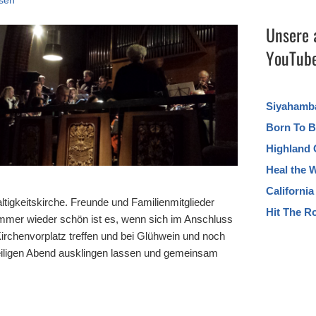
sen
Unsere 
YouTube
Siyahamb
Born To B
Highland 
Heal the 
Californi
altigkeitskirche. Freunde und Familienmitglieder
Hit The R
mmer wieder schön ist es, wenn sich im Anschluss
irchenvorplatz treffen und bei Glühwein und noch
eiligen Abend ausklingen lassen und gemeinsam