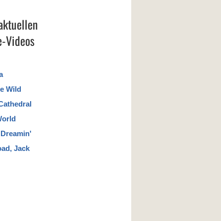
aktuellen
-Videos
a
e Wild
Cathedral
World
a Dreamin'
oad, Jack