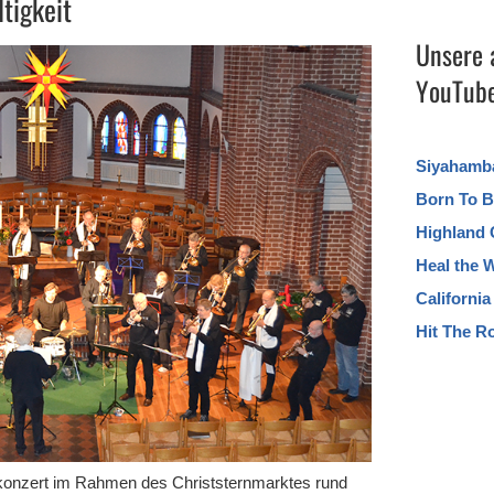
tigkeit
Unsere 
YouTube
Siyahamb
Born To B
Highland 
Heal the 
Californi
Hit The R
skonzert im Rahmen des Christsternmarktes rund