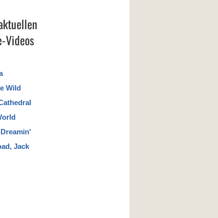
aktuellen
-Videos
a
e Wild
Cathedral
World
a Dreamin'
oad, Jack