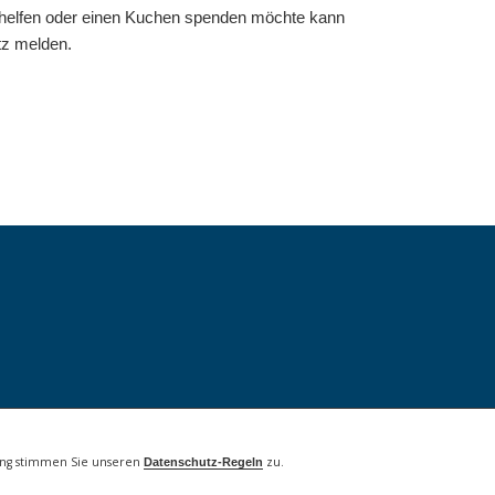
helfen oder einen Kuchen spenden möchte kann
itz melden.
Copyright © 2026 Lankwitz Horns.
Church
WordPress Theme by themehall.com
ung stimmen Sie unseren
zu.
Datenschutz-Regeln