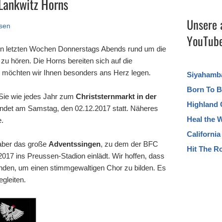
 Lankwitz Horns
Unsere 
sen
YouTube
den letzten Wochen Donnerstags Abends rund um die
zu hören. Die Horns bereiten sich auf die
n möchten wir Ihnen besonders ans Herz legen.
Siyahamb
Born To B
 Sie wie jedes Jahr zum
Christsternmarkt in der
Highland 
findet am Samstag, den 02.12.2017 statt. Näheres
Heal the 
e.
Californi
 aber das große
Adventssingen
, zu dem der BFC
Hit The R
17 ins Preussen-Stadion einlädt. Wir hoffen, dass
finden, um einen stimmgewaltigen Chor zu bilden. Es
egleiten.