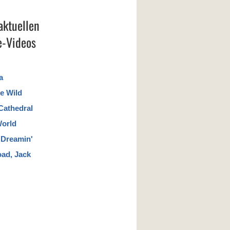
aktuellen
-Videos
a
e Wild
Cathedral
World
a Dreamin'
oad, Jack