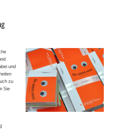
ag
sche
und
abei und
heiten
auch zu
n Sie
g